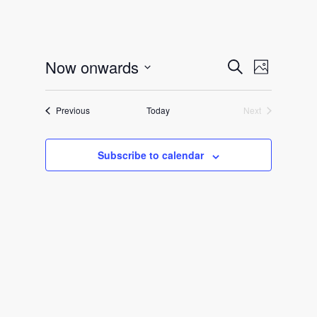
Events
Event
Now onwards
Search
Photo
Views
Search
Select
Navigat
and
date.
Events
Previous
Today
Next
Views
Events
Navigation
Subscribe to calendar