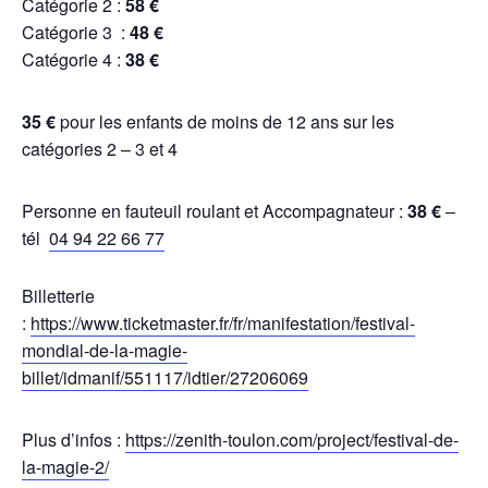
Catégorie 2 :
58 €
Catégorie 3 :
48 €
Catégorie 4 :
38 €
35 €
pour les enfants de moins de 12 ans sur les
catégories 2 – 3 et 4
Personne en fauteuil roulant et Accompagnateur :
38 €
–
tél
04 94 22 66 77
Billetterie
:
https://www.ticketmaster.fr/fr/manifestation/festival-
mondial-de-la-magie-
billet/idmanif/551117/idtier/27206069
Plus d’infos :
https://zenith-toulon.com/project/festival-de-
la-magie-2/