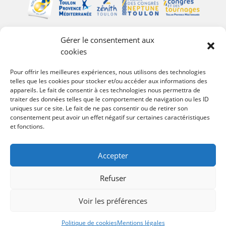
Gérer le consentement aux
Plan du site
cookies
Palais des Congrès Neptune
Pour offrir les meilleures expériences, nous utilisons des technologies
telles que les cookies pour stocker et/ou accéder aux informations des
Zénith de Toulon
appareils. Le fait de consentir à ces technologies nous permettra de
Bureau des Congrès et des Tournages
traiter des données telles que le comportement de navigation ou les ID
Événements
uniques sur ce site. Le fait de ne pas consentir ou de retirer son
consentement peut avoir un effet négatif sur certaines caractéristiques
Agenda
et fonctions.
#Follow Toulon Métropole
Accepter
Refuser
Voir les préférences
© 2022 –
Site internet by Animage.fr agence de
Politique de cookies
Mentions légales