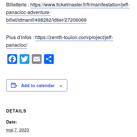
Billetterie :
https://www.ticketmaster.fr/fr/manifestation/jeff-
panacloc-adventure-
billet/idmanif/498282/idtier/27206069
Plus d’infos :
https://zenith-toulon.com/project/jeff-
panacloc/
Facebook
Twitter
Email
Share
Add to calendar
DETAILS
Date:
mai 7, 2023