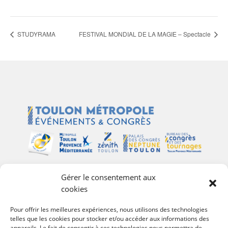
STUDYRAMA
FESTIVAL MONDIAL DE LA MAGIE – Spectacle
Gérer le consentement aux
Plan du site
cookies
Palais des Congrès Neptune
Pour offrir les meilleures expériences, nous utilisons des technologies
telles que les cookies pour stocker et/ou accéder aux informations des
Zénith de Toulon
appareils. Le fait de consentir à ces technologies nous permettra de