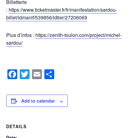
Billetterie
:
https://www.ticketmaster.fr/fr/manifestation/sardou-
billet/idmanif/539856/idtier/27206069
Plus d’infos :
https://zenith-toulon.com/project/michel-
sardou/
Facebook
Twitter
Email
Share
Add to calendar
DETAILS
Date: