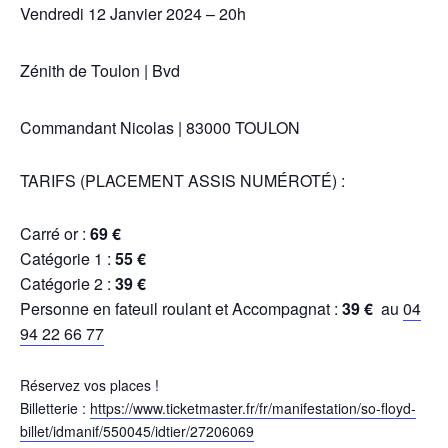
Vendredi 12 Janvier 2024 – 20h
Zénith de Toulon | Bvd
Commandant Nicolas | 83000 TOULON
TARIFS (PLACEMENT ASSIS NUMÉROTÉ) :
Carré or :
69 €
Catégorie 1 :
55 €
Catégorie 2 :
39 €
Personne en fateuil roulant et Accompagnat :
39 €
au
04
94 22 66 77
Réservez vos places !
Billetterie :
https://www.ticketmaster.fr/fr/manifestation/so-floyd-
billet/idmanif/550045/idtier/27206069