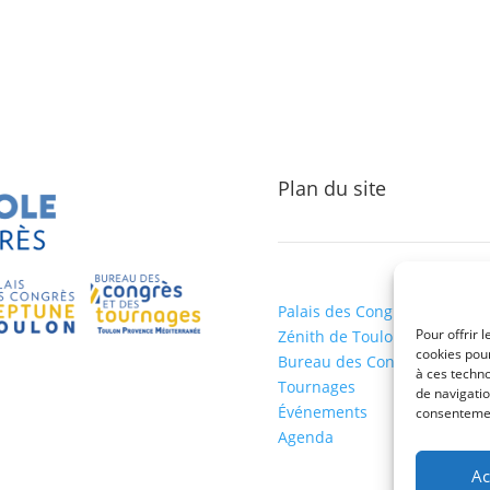
Plan du site
Palais des Congrès Neptune
Pour offrir 
Zénith de Toulon
cookies pour
Bureau des Congrès et des
à ces techn
Tournages
de navigatio
Événements
consentement
Agenda
Ac