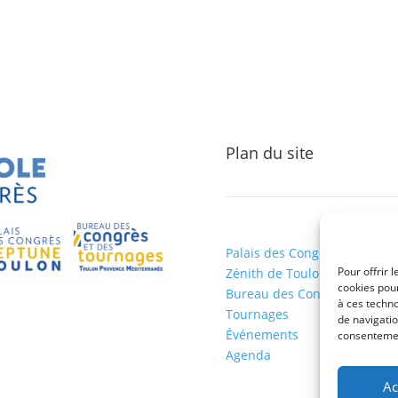
Plan du site
Palais des Congrès Neptune
Pour offrir 
Zénith de Toulon
cookies pour
Bureau des Congrès et des
à ces techn
Tournages
de navigatio
Événements
consentement
Agenda
Ac