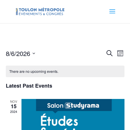
Events
Eve
8/6/2026
Search
Month
Vie
Search
Select
Nav
and
date.
There are no upcoming events.
Views
Naviga
Latest Past Events
NOV
15
2024