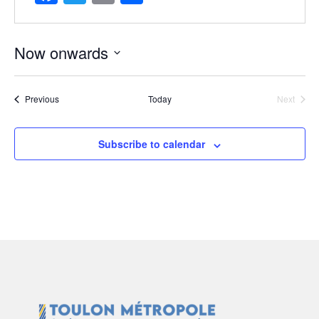
Now onwards
Select
date.
Events
Previous
Today
Next
Events
Subscribe to calendar