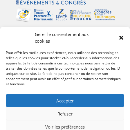
Gérer le consentement aux
Plan du site
cookies
Palais des Congrès Neptune
Pour offrir les meilleures expériences, nous utilisons des technologies
telles que les cookies pour stocker et/ou accéder aux informations des
Zénith de Toulon
appareils. Le fait de consentir à ces technologies nous permettra de
Bureau des Congrès et des Tournages
traiter des données telles que le comportement de navigation ou les ID
Événements
uniques sur ce site. Le fait de ne pas consentir ou de retirer son
consentement peut avoir un effet négatif sur certaines caractéristiques
Agenda
et fonctions.
#Follow Toulon Métropole
Accepter
Refuser
Voir les préférences