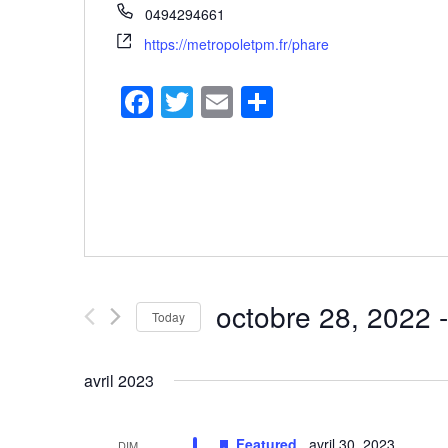
0494294661
https://metropoletpm.fr/phare
Facebook
Twitter
Email
Share
octobre 28, 2022
 -
Today
Select
date.
avril 2023
Featured
avril 30, 2023
DIM