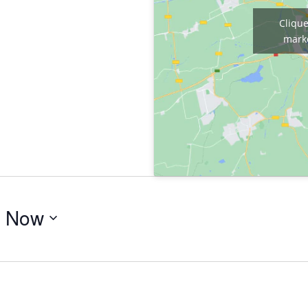
Clique
marke
 
Now