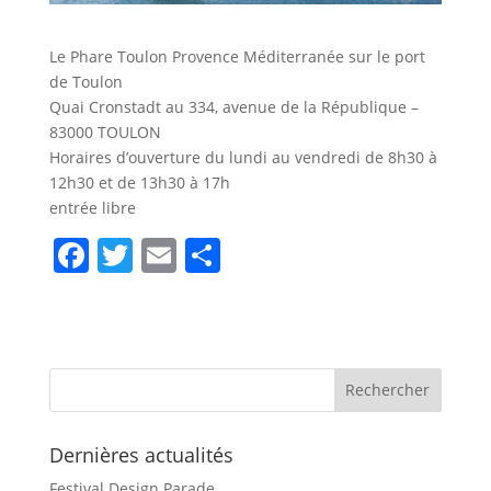
Le Phare Toulon Provence Méditerranée sur le port
de Toulon
Quai Cronstadt au 334, avenue de la République –
83000 TOULON
Horaires d’ouverture du lundi au vendredi de 8h30 à
12h30 et de 13h30 à 17h
entrée libre
F
T
E
S
a
w
m
h
c
itt
ai
ar
e
er
l
e
b
o
Dernières actualités
o
Festival Design Parade