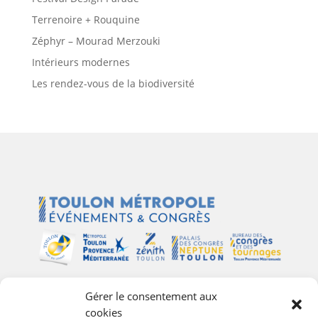
k
Terrenoire + Rouquine
Zéphyr – Mourad Merzouki
Intérieurs modernes
Les rendez-vous de la biodiversité
Gérer le consentement aux
Plan du site
cookies