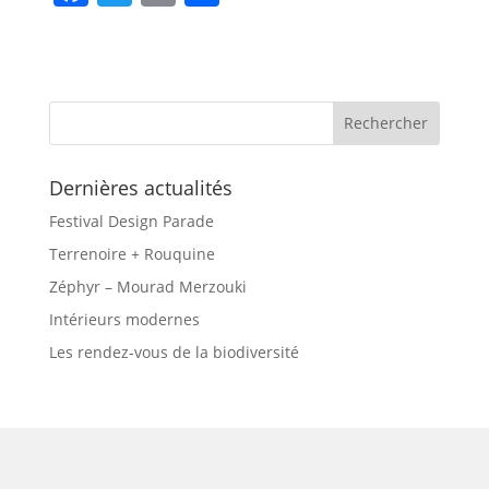
a
w
m
h
c
itt
ai
ar
e
er
l
e
b
o
Dernières actualités
o
k
Festival Design Parade
Terrenoire + Rouquine
Zéphyr – Mourad Merzouki
Intérieurs modernes
Les rendez-vous de la biodiversité