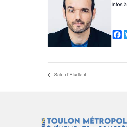
Infos à
F
Salon l’Etudiant