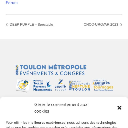
Forum
DEEP PURPLE – Spectacle
ONCO-UROVAR 2023
Gérer le consentement aux
Plan du site
cookies
Palais des Congrès Neptune
Pour offrir les meilleures expériences, nous utilisons des technologies
telles que les cookies pour stocker et/ou accéder aux informations des