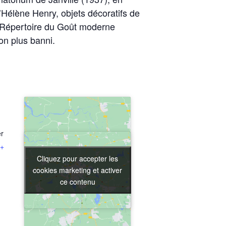
’Hélène Henry, objets décoratifs de
u Répertoire du Goût moderne
on plus banni.
er
+
Cliquez pour accepter les
Cliquez pour accepter les
cookies marketing et activer
cookies marketing et activer
ce contenu
ce contenu