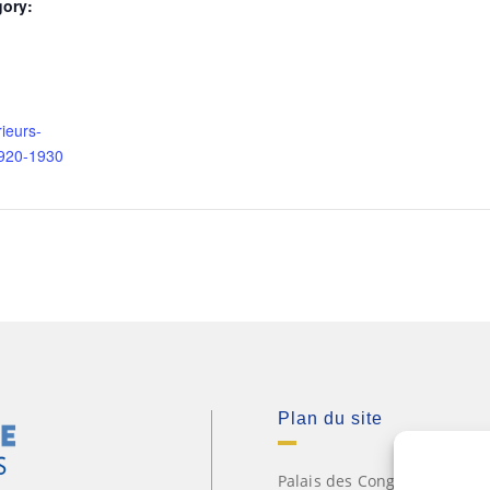
gory:
rieurs-
920-1930
Plan du site
Palais des Congrès Neptune