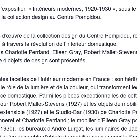
 l’exposition « Intérieurs modernes, 1920-1930 », sous 
 la collection design au Centre Pompidou.
s-d’œuvre de la collection design du Centre Pompidou, re
 travers la révolution de l’intérieur domestique.
ls Charlotte Perriand, Eileen Gray, Robert Mallet-Steven
e d’objets de design sont présentés.
ntes facettes de l’intérieur moderne en France : son hérit
le rôle de la lumière et de la couleur, qui transforment le
ace domestique. Parmi les pièces exceptionnelles de cett
pour Robert Mallet-Stevens (1927) et les objets de mobil
extensible (1927) et le Studio-Bar (1930) de Charlotte Pe
neret et Charlotte Perriand ; le mobilier d’Eileen Gray po
1930), les bureaux d’André Lurçat, les luminaires de Jac
si qu’un ensemble d’objets de mobilier conçus pour le Sa