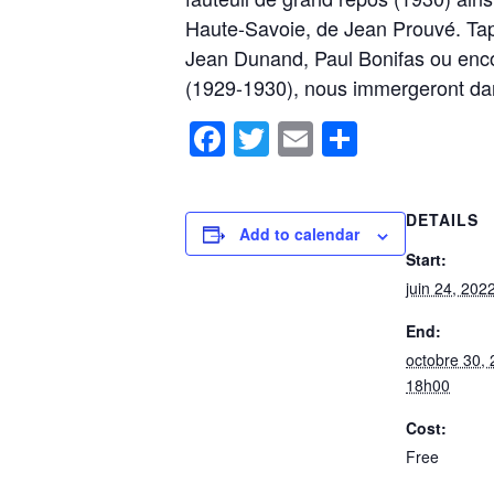
Haute-Savoie, de Jean Prouvé. Tapi
Jean Dunand, Paul Bonifas ou enco
(1929-1930), nous immergeront dans
Facebook
Twitter
Email
Share
DETAILS
Add to calendar
Start:
juin 24, 20
End:
octobre 30,
18h00
Cost:
Free