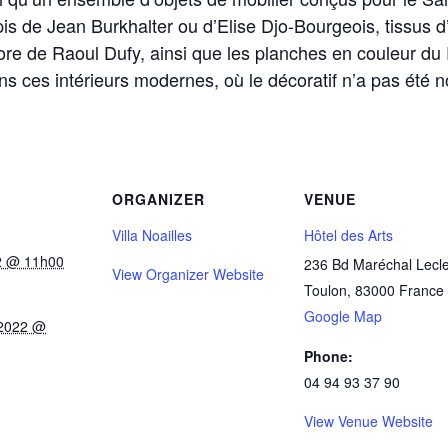
s de Jean Burkhalter ou d’Elise Djo-Bourgeois, tissus d
re de Raoul Dufy, ainsi que les planches en couleur d
 ces intérieurs modernes, où le décoratif n’a pas été n
ORGANIZER
VENUE
Villa Noailles
Hôtel des Arts
22 @ 11h00
236 Bd Maréchal Lecl
View Organizer Website
Toulon
,
83000
France
Google Map
 2022 @
Phone:
04 94 93 37 90
View Venue Website