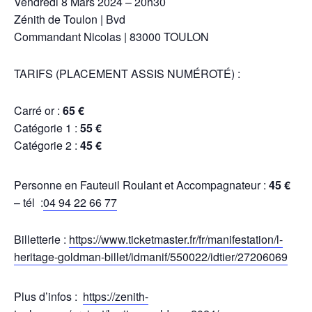
Vendredi 8 Mars 2024 – 20h30
Zénith de Toulon | Bvd
Commandant Nicolas | 83000 TOULON
TARIFS (PLACEMENT ASSIS NUMÉROTÉ) :
Carré or :
65 €
Catégorie 1 :
55 €
Catégorie 2 :
45 €
Personne en Fauteuil Roulant et Accompagnateur :
45 €
– tél :
04 94 22 66 77
Billetterie :
https://www.ticketmaster.fr/fr/manifestation/l-
heritage-goldman-billet/idmanif/550022/idtier/27206069
Plus d’infos :
https://zenith-