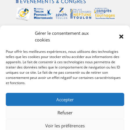
Gérer le consentement aux
Plan du site
cookies
Palais des Congrès Neptune
Pour offrir les meilleures expériences, nous utilisons des technologies
telles que les cookies pour stocker et/ou accéder aux informations des
Zénith de Toulon
appareils. Le fait de consentir à ces technologies nous permettra de
Bureau des Congrès et des Tournages
traiter des données telles que le comportement de navigation ou les ID
Événements
uniques sur ce site. Le fait de ne pas consentir ou de retirer son
consentement peut avoir un effet négatif sur certaines caractéristiques
Agenda
et fonctions.
#Follow Toulon Métropole
Accepter
Refuser
Voir les préférences