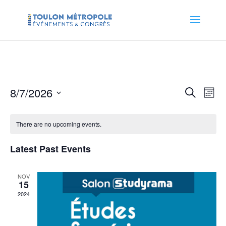
Events
Eve
8/7/2026
Search
Month
Vie
Search
Select
Nav
and
date.
There are no upcoming events.
Views
Naviga
Latest Past Events
NOV
15
2024