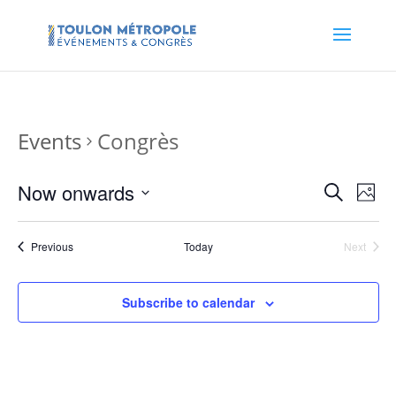
Events
Congrès
Events
Eve
Now onwards
Search
Photo
Vie
Search
Select
Nav
and
date.
Events
Previous
Today
Next
Views
Events
Naviga
Subscribe to calendar