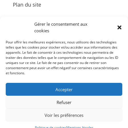
Plan du site
Gérer le consentement aux
cookies
Palais des Congrès Neptune
Pour offrir les meilleures expériences, nous utilisons des technologies
Zénith de Toulon
telles que les cookies pour stocker et/ou accéder aux informations des
Bureau des Congrès et des Tournages
appareils. Le fait de consentir à ces technologies nous permettra de
Événements
traiter des données telles que le comportement de navigation ou les ID
uniques sur ce site. Le fait de ne pas consentir ou de retirer son
Agenda
consentement peut avoir un effet négatif sur certaines caractéristiques
et fonctions.
#Follow Toulon Métropole
Accepter
Refuser
Voir les préférences
© 2022 –
Site internet by Animage.fr agence de
Politique de cookies
Mentions légales