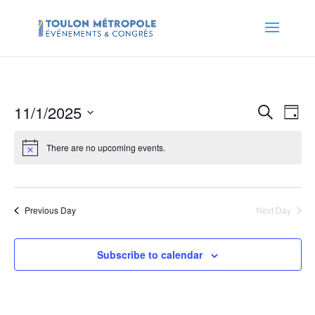
Events
Eve
11/1/2025
Search
Day
Vie
Search
Select
Nav
and
date.
There are no upcoming events.
Views
Naviga
Previous Day
Next Day
Subscribe to calendar