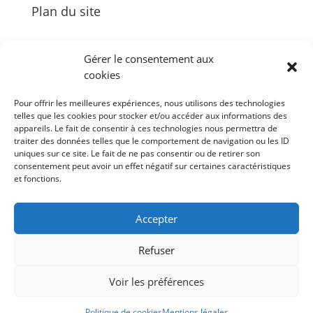
Plan du site
Gérer le consentement aux
cookies
Palais des Congrès Neptune
Pour offrir les meilleures expériences, nous utilisons des technologies
Zénith de Toulon
telles que les cookies pour stocker et/ou accéder aux informations des
Bureau des Congrès et des Tournages
appareils. Le fait de consentir à ces technologies nous permettra de
Événements
traiter des données telles que le comportement de navigation ou les ID
uniques sur ce site. Le fait de ne pas consentir ou de retirer son
Agenda
consentement peut avoir un effet négatif sur certaines caractéristiques
et fonctions.
#Follow Toulon Métropole
Accepter
Refuser
Voir les préférences
© 2022 –
Site internet by Animage.fr agence de
Politique de cookies
Mentions légales