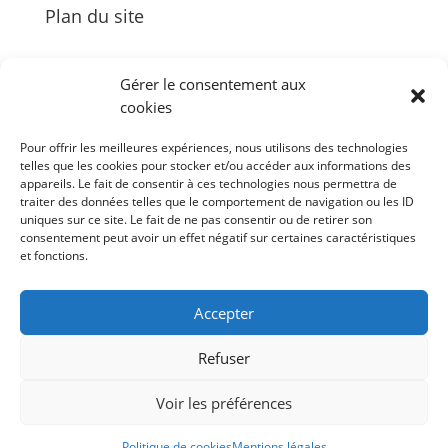
Plan du site
Gérer le consentement aux
cookies
Palais des Congrès Neptune
Pour offrir les meilleures expériences, nous utilisons des technologies
Zénith de Toulon
telles que les cookies pour stocker et/ou accéder aux informations des
Bureau des Congrès et des Tournages
appareils. Le fait de consentir à ces technologies nous permettra de
Événements
traiter des données telles que le comportement de navigation ou les ID
uniques sur ce site. Le fait de ne pas consentir ou de retirer son
Agenda
consentement peut avoir un effet négatif sur certaines caractéristiques
et fonctions.
#Follow Toulon Métropole
Accepter
Refuser
Voir les préférences
© 2022 –
Site internet by Animage.fr agence de
Politique de cookies
Mentions légales