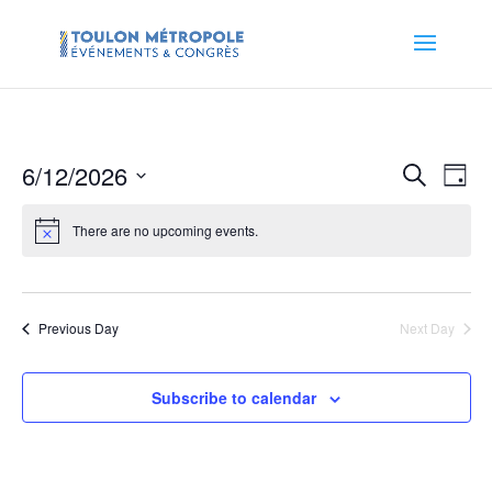
Events
Eve
6/12/2026
Search
Day
Vie
Search
Select
Nav
and
date.
There are no upcoming events.
Views
Naviga
Previous Day
Next Day
Subscribe to calendar