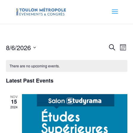
Events
Eve
8/6/2026
Search
Month
Vie
Search
Select
Nav
and
date.
There are no upcoming events.
Views
Naviga
Latest Past Events
NOV
15
2024