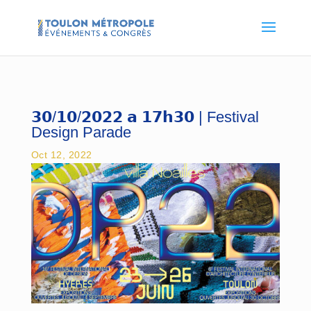
𝟯𝟬/𝟭𝟬/𝟮𝟬𝟮𝟮 𝗮 𝟭𝟳𝗵𝟯𝟬 | Festival
Design Parade
Oct 12, 2022