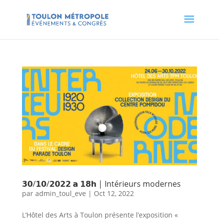
𝟯𝟬/𝟭𝟬/𝟮𝟬𝟮𝟮 𝗮 𝟭𝟴𝗵 | Intérieurs modernes
par
admin_toul_eve
|
Oct 12, 2022
L’Hôtel des Arts à Toulon présente l’exposition «