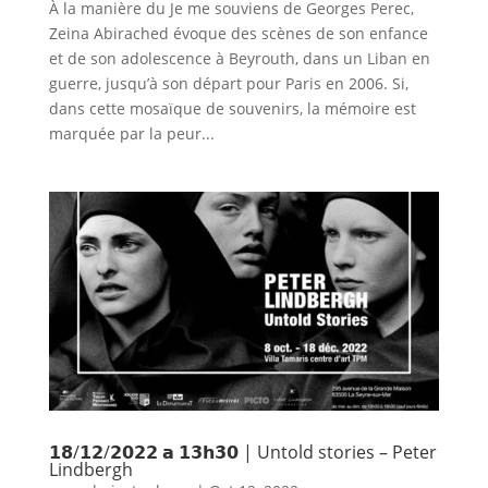
À la manière du Je me souviens de Georges Perec,
Zeina Abirached évoque des scènes de son enfance
et de son adolescence à Beyrouth, dans un Liban en
guerre, jusqu’à son départ pour Paris en 2006. Si,
dans cette mosaïque de souvenirs, la mémoire est
marquée par la peur...
𝟭𝟴/𝟭𝟮/𝟮𝟬𝟮𝟮 𝗮 𝟭𝟯𝗵𝟯𝟬 | Untold stories – Peter
Lindbergh