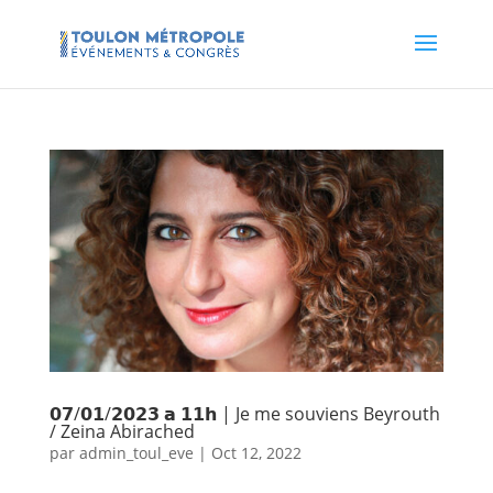
𝟬𝟳/𝟬𝟭/𝟮𝟬𝟮𝟯 𝗮 𝟭𝟭𝗵 | Je me souviens Beyrouth
/ Zeina Abirached
par
admin_toul_eve
|
Oct 12, 2022