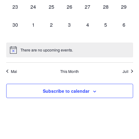
0
0
0
0
0
0
0
23
24
25
26
27
28
29
events,
events,
events,
events,
events,
events,
events,
0
0
0
0
0
0
0
30
1
2
3
4
5
6
events,
events,
events,
events,
events,
events,
events,
There are no upcoming events.
Mai
This Month
Juil
Subscribe to calendar